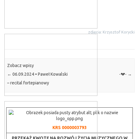
zdjęcia: Krzysztof Korycki
Zobacz wpisy
←
06.09.2024 • Paweł Kowalski
-💔-
→
– recital fortepianowy
KRS 0000003793
PRZEKAŻ KWOTĘ
NA ROZWÓJ ŻYCIA MUZYCZNEGO
W