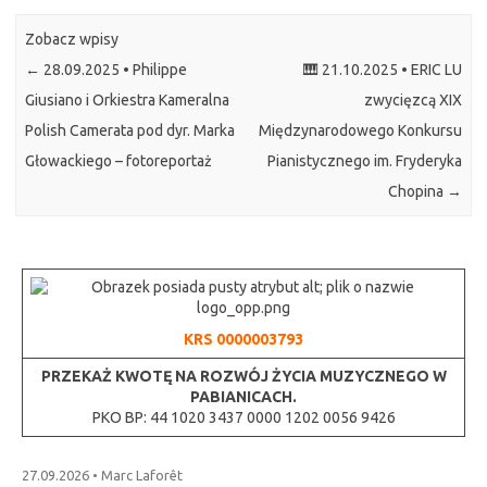
Zobacz wpisy
←
28.09.2025 • Philippe
🎹 21.10.2025 • ERIC LU
Giusiano i Orkiestra Kameralna
zwycięzcą XIX
Polish Camerata pod dyr. Marka
Międzynarodowego Konkursu
Głowackiego – fotoreportaż
Pianistycznego im. Fryderyka
Chopina
→
KRS 0000003793
PRZEKAŻ KWOTĘ
NA ROZWÓJ ŻYCIA MUZYCZNEGO
W
PABIANICACH.
PKO BP: 44 1020 3437 0000 1202 0056 9426
27.09.2026 • Marc Laforêt