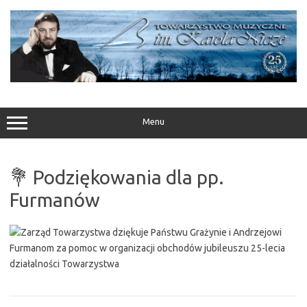
Przejdź
do
treści
Menu
💐 Podziękowania dla pp.
Furmanów