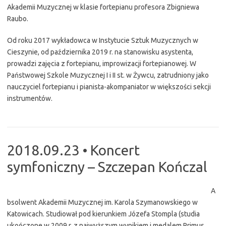
Akademii Muzycznej w klasie fortepianu profesora Zbigniewa
Raubo.
Od roku 2017 wykładowca w Instytucie Sztuk Muzycznych w
Cieszynie, od października 2019 r. na stanowisku asystenta,
prowadzi zajęcia z fortepianu, improwizacji fortepianowej. W
Państwowej Szkole Muzycznej I i II st. w Żywcu, zatrudniony jako
nauczyciel fortepianu i pianista-akompaniator w większości sekcji
instrumentów.
2018.09.23 • Koncert
symfoniczny – Szczepan Kończal
A
bsolwent Akademii Muzycznej im. Karola Szymanowskiego w
Katowicach. Studiował pod kierunkiem Józefa Stompla (studia
ukończone w 2009 r. z najwyższym wynikiem i medalem Primus