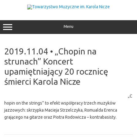
Przejdź
do
treści
Menu
2019.11.04 • „Chopin na
strunach” Koncert
upamiętniający 20 rocznicę
śmierci Karola Nicze
„C
hopin on the strings” to efekt współpracy trzech muzyków
jazzowych: skrzypka Macieja Strzelczyka, Romualda Erenca
grającego na gitarze oraz Piotra Rodowicza – kontrabasisty.